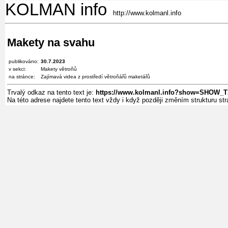
KOLMAN info
http://www.kolmanl.info
Makety na svahu
publikováno:
30.7.2023
v sekci:
Makety větroňů
na stránce:
Zajímavá videa z prostředí větroňářů maketářů
Trvalý odkaz na tento text je:
https://www.kolmanl.info?show=SHOW_T
Na této adrese najdete tento text vždy i když později změním strukturu s