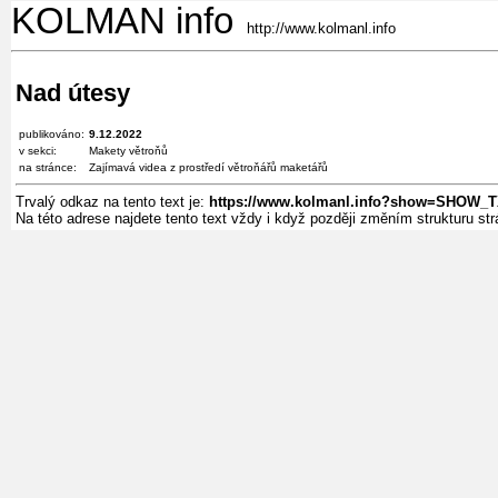
KOLMAN info
http://www.kolmanl.info
Nad útesy
publikováno:
9.12.2022
v sekci:
Makety větroňů
na stránce:
Zajímavá videa z prostředí větroňářů maketářů
Trvalý odkaz na tento text je:
https://www.kolmanl.info?show=SHOW_T
Na této adrese najdete tento text vždy i když později změním strukturu s