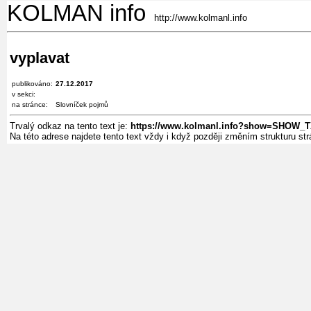
KOLMAN info
http://www.kolmanl.info
vyplavat
publikováno:
27.12.2017
v sekci:
na stránce:
Slovníček pojmů
Trvalý odkaz na tento text je:
https://www.kolmanl.info?show=SHOW_
Na této adrese najdete tento text vždy i když později změním strukturu s