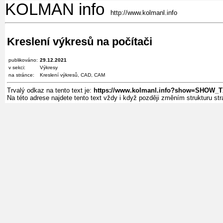
KOLMAN info
http://www.kolmanl.info
Kreslení výkresů na počítači
publikováno:
29.12.2021
v sekci:
Výkresy
na stránce:
Kreslení výkresů, CAD, CAM
Trvalý odkaz na tento text je:
https://www.kolmanl.info?show=SHOW
Na této adrese najdete tento text vždy i když později změním strukturu s