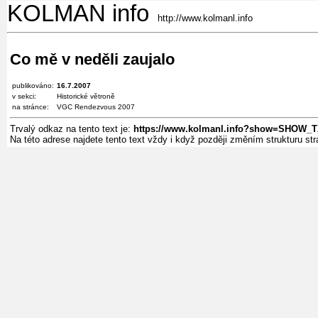
KOLMAN info
http://www.kolmanl.info
Co mě v neděli zaujalo
publikováno:
16.7.2007
v sekci:
Historické větroně
na stránce:
VGC Rendezvous 2007
Trvalý odkaz na tento text je:
https://www.kolmanl.info?show=SHOW
Na této adrese najdete tento text vždy i když později změním strukturu s