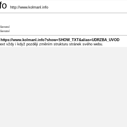
fo
http://www.kolmanl.info
ušenství
ušenství
:
https://www.kolmanl.info?show=SHOW_TXT&alias=UDRZBA_UVOD
 text vždy i když později změním strukturu stránek svého webu.