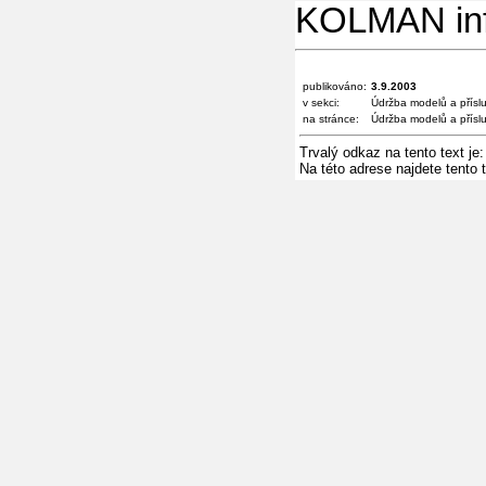
KOLMAN in
publikováno:
3.9.2003
v sekci:
Údržba modelů a přísl
na stránce:
Údržba modelů a přísl
Trvalý odkaz na tento text je
Na této adrese najdete tento