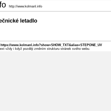
fo
http://www.kolmanl.info
ečnické letadlo
:
https://www.kolmanl.info?show=SHOW_TXT&alias=STEPONE_UV
 text vždy i když později změním strukturu stránek svého webu.