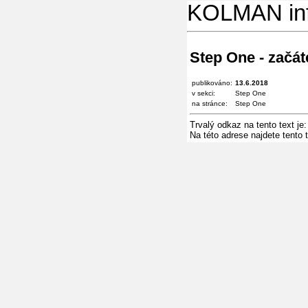
KOLMAN in
Step One - začát
publikováno:
13.6.2018
v sekci:
Step One
na stránce:
Step One
Trvalý odkaz na tento text je
Na této adrese najdete tento