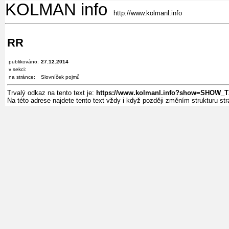
KOLMAN info
http://www.kolmanl.info
RR
publikováno:
27.12.2014
v sekci:
na stránce:
Slovníček pojmů
Trvalý odkaz na tento text je:
https://www.kolmanl.info?show=SHOW_
Na této adrese najdete tento text vždy i když později změním strukturu s