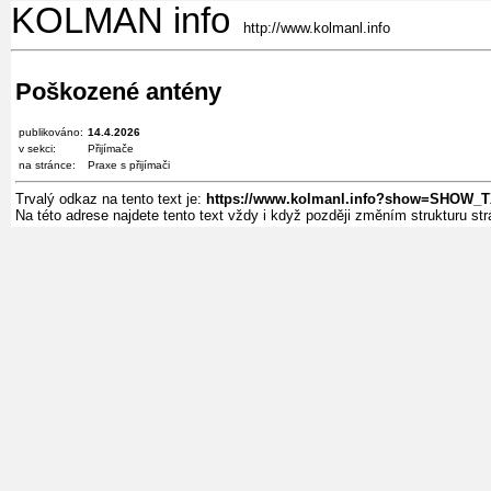
KOLMAN info
http://www.kolmanl.info
Poškozené antény
publikováno:
14.4.2026
v sekci:
Přijímače
na stránce:
Praxe s přijímači
Trvalý odkaz na tento text je:
https://www.kolmanl.info?show=SHOW_
Na této adrese najdete tento text vždy i když později změním strukturu s