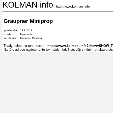
KOLMAN info
http://www.kolmanl.info
Graupner Miniprop
publikováno:
13.7.2016
v sekci:
Moje rádia
na stránce:
Graupner Miniprop
Trvalý odkaz na tento text je:
https://www.kolmanl.info?show=SHOW_
Na této adrese najdete tento text vždy i když později změním strukturu s