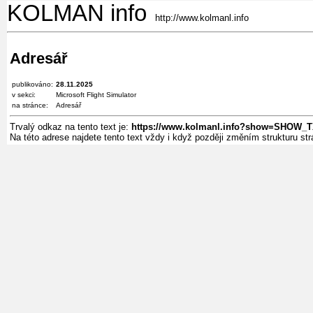
KOLMAN info
http://www.kolmanl.info
Adresář
publikováno:
28.11.2025
v sekci:
Microsoft Flight Simulator
na stránce:
Adresář
Trvalý odkaz na tento text je:
https://www.kolmanl.info?show=SHOW_
Na této adrese najdete tento text vždy i když později změním strukturu s