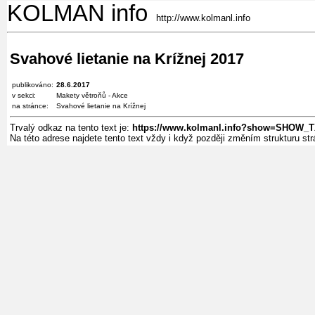
KOLMAN info
http://www.kolmanl.info
Svahové lietanie na Krížnej 2017
publikováno:
28.6.2017
v sekci:
Makety větroňů - Akce
na stránce:
Svahové lietanie na Krížnej
Trvalý odkaz na tento text je:
https://www.kolmanl.info?show=SHOW_T
Na této adrese najdete tento text vždy i když později změním strukturu s