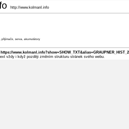
fo
http://www.kolmanl.info
, přijímače, serva, akumulátory
:
https://www.kolmanl.info?show=SHOW_TXT&alias=GRAUPNER_HIST_2
 text vždy i když později změním strukturu stránek svého webu.