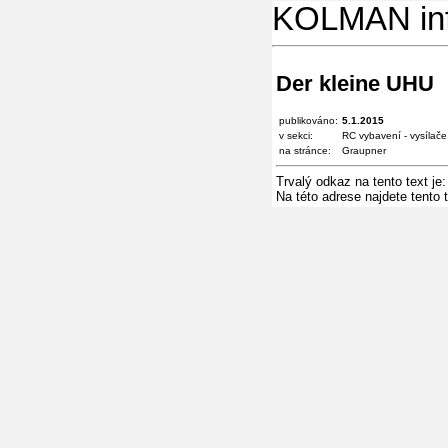
KOLMAN in
Der kleine UHU
publikováno:
5.1.2015
v sekci:
RC vybavení - vysílače
na stránce:
Graupner
Trvalý odkaz na tento text je
Na této adrese najdete tento