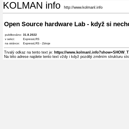
KOLMAN info
http://www.kolmanl.info
Open Source hardware Lab - když si nechc
publikováno:
31.8.2022
v sekci:
ExpressLRS
na stránce:
ExpressLRS - Zdroje
Trvalý odkaz na tento text je:
https://www.kolmanl.info?show=SHOW_T
Na této adrese najdete tento text vždy i když později změním strukturu s