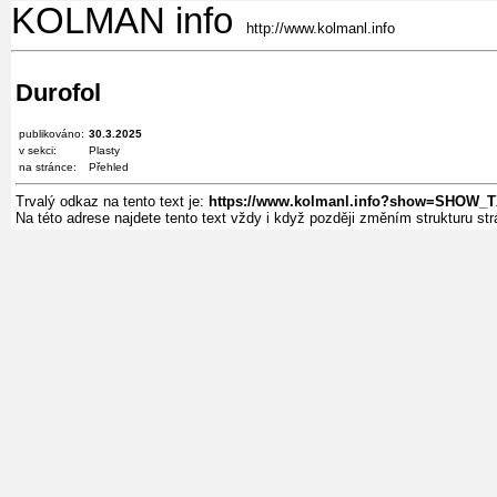
KOLMAN info
http://www.kolmanl.info
Durofol
publikováno:
30.3.2025
v sekci:
Plasty
na stránce:
Přehled
Trvalý odkaz na tento text je:
https://www.kolmanl.info?show=SHOW_
Na této adrese najdete tento text vždy i když později změním strukturu s