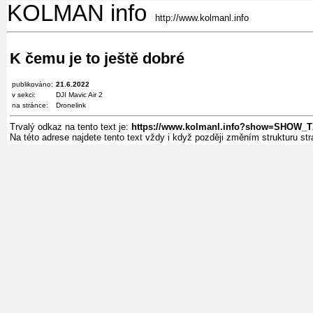
KOLMAN info
http://www.kolmanl.info
K čemu je to ještě dobré
publikováno:
21.6.2022
v sekci:
DJI Mavic Air 2
na stránce:
Dronelink
Trvalý odkaz na tento text je:
https://www.kolmanl.info?show=SHOW_
Na této adrese najdete tento text vždy i když později změním strukturu s