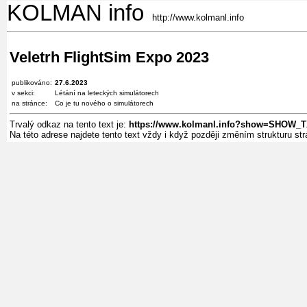
KOLMAN info
http://www.kolmanl.info
Veletrh FlightSim Expo 2023
publikováno:
27.6.2023
v sekci:
Létání na leteckých simulátorech
na stránce:
Co je tu nového o simulátorech
Trvalý odkaz na tento text je:
https://www.kolmanl.info?show=SHOW_T
Na této adrese najdete tento text vždy i když později změním strukturu s