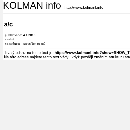
KOLMAN info
http://www.kolmanl.info
a/c
publikováno:
4.1.2018
v sekci:
na stránce:
Slovníček pojmů
Trvalý odkaz na tento text je:
https://www.kolmanl.info?show=SHOW_
Na této adrese najdete tento text vždy i když později změním strukturu s