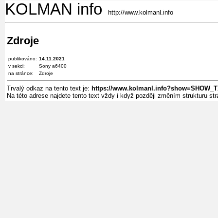
KOLMAN info
http://www.kolmanl.info
Zdroje
publikováno:
14.11.2021
v sekci:
Sony a6400
na stránce:
Zdroje
Trvalý odkaz na tento text je:
https://www.kolmanl.info?show=SHOW_
Na této adrese najdete tento text vždy i když později změním strukturu s