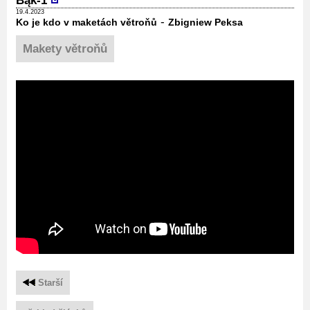
Bąk-1
19.4.2023
-
Ko je kdo v maketách větroňů
Zbigniew Peksa
Makety větroňů
Starší