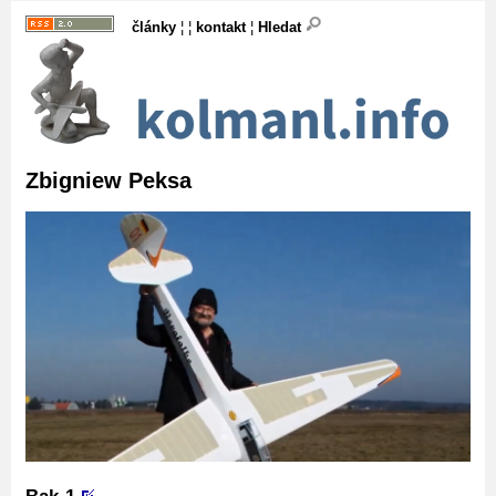
články
¦ ¦
kontakt
¦
Hledat
Zbigniew Peksa