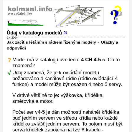
Údaj v katalogu modelů
6.4.2004
-
Jak začít s létáním s rádiem řízenými modely
Otázky a
odpovědi
?
Model má v katalogu uvedeno:
4 CH 4-5 s
. Co to
znamená?
√
Údaj znamená, že je k ovládání modelu
požadováno 4 kanálové rádio (rádio ovládající 4
funkce) a model může být osazen 4 nebo 5 servy.
V drtivé většině to je: výškovka, křidélka,
směrovka a motor.
Počet ser v4-5 je dán možností nahánět křidélka
buď jedním servem ve středu křídla nebo každé
křidélko zvlášť jedním servem. To potom musí být
serva křidélek zapojena na tzv
Y
kabelu -