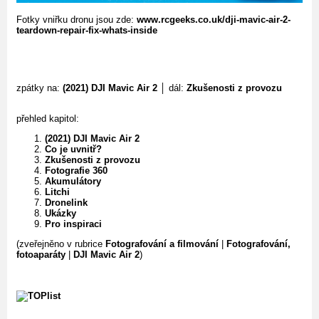
Fotky vniřku dronu jsou zde:
www.rcgeeks.co.uk/dji-mavic-air-2-
teardown-repair-fix-whats-inside
zpátky na:
(2021) DJI Mavic Air 2
│ dál:
Zkušenosti z provozu
přehled kapitol:
(2021) DJI Mavic Air 2
Co je uvnitř?
Zkušenosti z provozu
Fotografie 360
Akumulátory
Litchi
Dronelink
Ukázky
Pro inspiraci
(zveřejněno v rubrice
Fotografování a filmování
|
Fotografování,
fotoaparáty
|
DJI Mavic Air 2
)