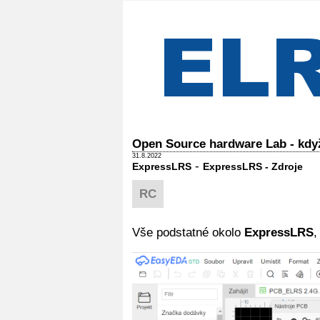
Open Source hardware Lab - když 
31.8.2022
-
ExpressLRS
ExpressLRS - Zdroje
RC
Vše podstatné okolo
ExpressLRS
,