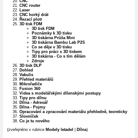
CNC
CNC router
Laser
CNC horký drát
Řezací plotr
3D tisk FDM
3D tisk FDM
Poznámky k 3D tisku
3D tiskárna Průša Mini
3D tiskárna Bambu Lab P2S
Co se děje v 3D tisku
Tipy pro práci s 3D tiskem
3D tiskárna - Co s tím dělám
Zdroje
3D tisk DLP
Dohled
Vakulis
Přehled materiálů
Mikrořadiče
Fusion 360
Videa s modelářskými dílenskými postupy
Tipy pro dílnu
Dílna - Adresář
Dílna - Pojmy
Opracování a zpracování materiálu přehledně, teoreticky
Slovníček
Co je tu nového
(zveřejněno v rubrice
Modely letadel
|
Dílna
)