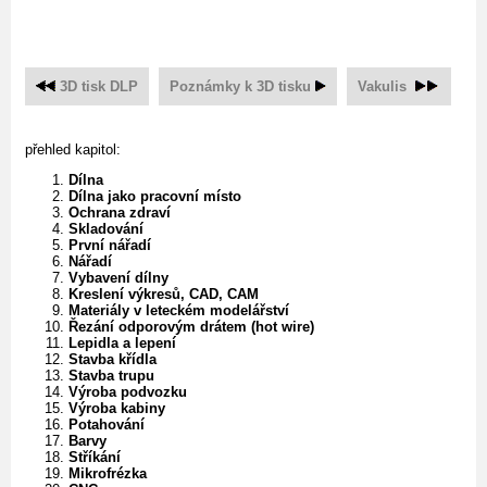
3D tisk DLP
Poznámky k 3D tisku
Vakulis
přehled kapitol:
Dílna
Dílna jako pracovní místo
Ochrana zdraví
Skladování
První nářadí
Nářadí
Vybavení dílny
Kreslení výkresů, CAD, CAM
Materiály v leteckém modelářství
Řezání odporovým drátem (hot wire)
Lepidla a lepení
Stavba křídla
Stavba trupu
Výroba podvozku
Výroba kabiny
Potahování
Barvy
Stříkání
Mikrofrézka