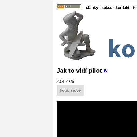
články
¦
sekce
¦
kontakt
¦
H
Jak to vidí pilot
20.4.2026
Foto, video