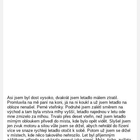
Asi jsem byl dost vysoko, dvakrát jsem letadlo málem ztratil.
Promluvila na mě paní na koni, já na ni koukl a už jsem letadlo na
obloze nenašel. Perné vteřinky. Podruhé jsem zalétl směrem na
východ a tam byla vrstva mlhy vyšší, letadlo najednou v letu ode
mne zmizelo za mlhou. Trvalo přes deset vteřin, než jsem letadlo
mírným obloukem přivedl do místa, kde bylo opět vidět. Slyšel jsem
jen zvuk motoru a silou vůle jsem se držel, abych nehrábl do řízení
více ve snaze rychleji letadlo otočit k sobě. Potom už jsem se držel
v místech, kde něco takového nehrozilo. Let byl příjemným
zážitkem, příroda se ukázala poprvé jako zimní. Mráz, ticho, zvířata