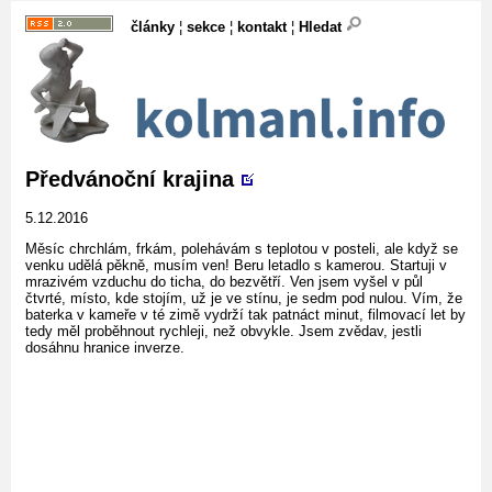
články
¦
sekce
¦
kontakt
¦
Hledat
Předvánoční krajina
5.12.2016
Měsíc chrchlám, frkám, polehávám s teplotou v posteli, ale když se
venku udělá pěkně, musím ven! Beru letadlo s kamerou. Startuji v
mrazivém vzduchu do ticha, do bezvětří. Ven jsem vyšel v půl
čtvrté, místo, kde stojím, už je ve stínu, je sedm pod nulou. Vím, že
baterka v kameře v té zimě vydrží tak patnáct minut, filmovací let by
tedy měl proběhnout rychleji, než obvykle. Jsem zvědav, jestli
dosáhnu hranice inverze.