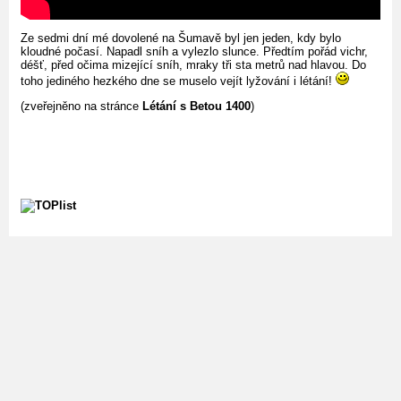
Ze sedmi dní mé dovolené na Šumavě byl jen jeden, kdy bylo
kloudné počasí. Napadl sníh a vylezlo slunce. Předtím pořád vichr,
déšť, před očima mizející sníh, mraky tři sta metrů nad hlavou. Do
toho jediného hezkého dne se muselo vejít lyžování i létání!
(zveřejněno na stránce
Létání s Betou 1400
)