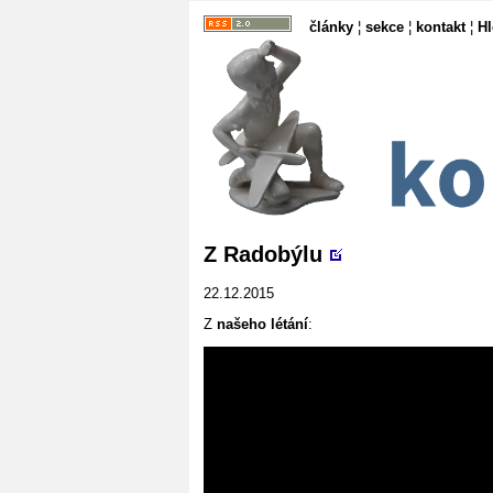
články
¦
sekce
¦
kontakt
¦
H
Z Radobýlu
22.12.2015
Z
našeho létání
: