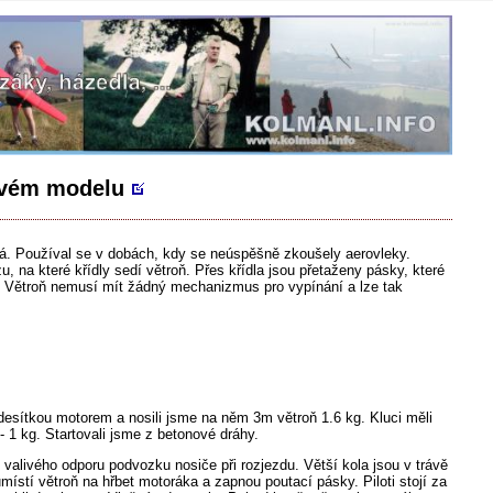
ovém modelu
á. Používal se v dobách, kdy se neúspěšně zkoušely aerovleky.
 na které křídly sedí větroň. Přes křídla jsou přetaženy pásky, které
. Větroň nemusí mít žádný mechanizmus pro vypínání a lze tak
 desítkou motorem a nosili jsme na něm 3m větroň 1.6 kg. Kluci měli
- 1 kg. Startovali jsme z betonové dráhy.
valivého odporu podvozku nosiče při rozjezdu. Větší kola jsou v trávě
místí větroň na hřbet motoráka a zapnou poutací pásky. Piloti stojí za