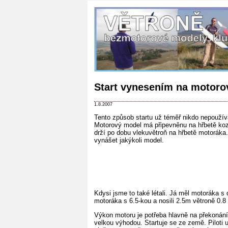
Start vynesením na motor
1.8.2007
Tento způsob startu už téměř nikdo nepoužív
Motorový model má připevněnu na hřbetě kozu,
drží po dobu vlekuvětroň na hřbetě motoráka
vynášet jakýkoli model.
Kdysi jsme to také létali. Já měl motoráka s
motoráka s 6.5-kou a nosili 2.5m větroně 0.8 
Výkon motoru je potřeba hlavně na překonání 
velkou výhodou. Startuje se ze země. Piloti u