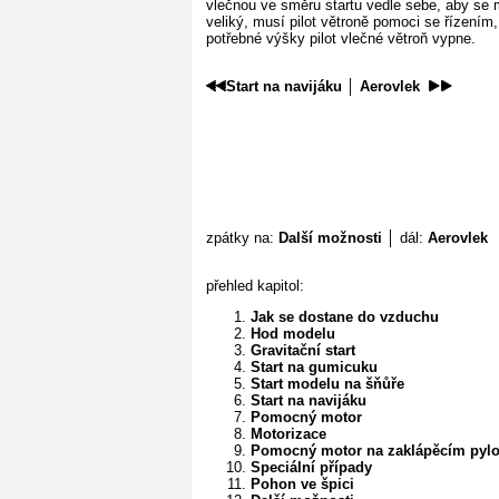
vlečnou ve směru startu vedle sebe, aby se m
veliký, musí pilot větroně pomoci se řízením,
potřebné výšky pilot vlečné větroň vypne.
Start na navijáku
│
Aerovlek
zpátky na:
Další možnosti
│ dál:
Aerovlek
přehled kapitol:
Jak se dostane do vzduchu
Hod modelu
Gravitační start
Start na gumicuku
Start modelu na šňůře
Start na navijáku
Pomocný motor
Motorizace
Pomocný motor na zaklápěcím pyl
Speciální případy
Pohon ve špici