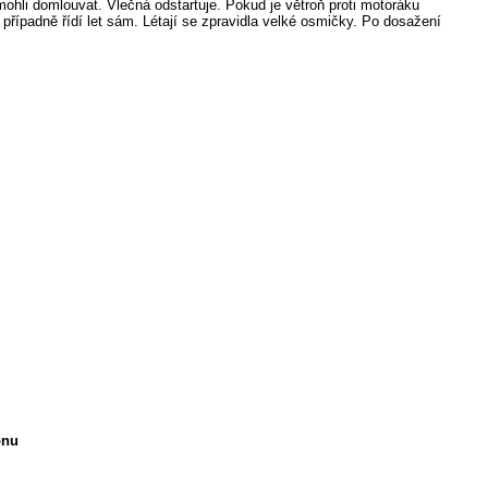
ohli domlouvat. Vlečná odstartuje. Pokud je větroň proti motoráku
 případně řídí let sám. Létají se zpravidla velké osmičky. Po dosažení
onu