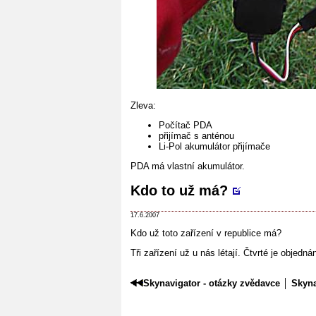
Zleva:
Počítač PDA
přijímač s anténou
Li-Pol akumulátor přijímače
PDA má vlastní akumulátor.
Kdo to už má?
17.6.2007
Kdo už toto zařízení v republice má?
Tři zařízení už u nás létají. Čtvrté je objedná
Skynavigator - otázky zvědavce
│
Skyna