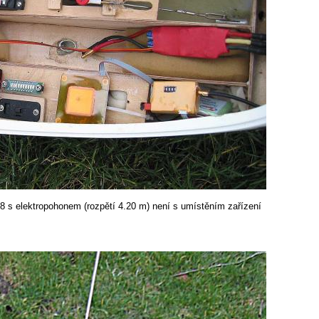
28 s elektropohonem (rozpětí 4.20 m) není s umístěním zařízení