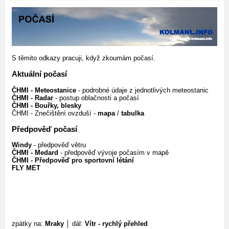
S těmito odkazy pracuji, když zkoumám počasí.
Aktuální počasí
ČHMI - Meteostanice
- podrobné údaje z jednotlivých meteostanic
ČHMI - Radar
- postup oblačnosti a počasí
ČHMI - Bouřky, blesky
ČHMI - Znečištění ovzduší -
mapa
/
tabulka
Předpověď počasí
Windy
- předpověď větru
ČHMI - Medard
- předpověď vývoje počasím v mapě
ČHMI - Předpověď pro sportovní létání
FLY MET
zpátky na:
Mraky
│ dál:
Vítr - rychlý přehled