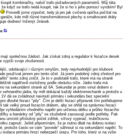
 koupit kombinačky, natož trafo požadovaných parametrů. Můj táta
 že když se trafo nedá koupit, tak že si ho s jeho pomocí vyrobím! Byl
.
Provedli jsme výpočet, tedy já jen jak cvičená opička počítal na
 garáže, kde měl různé transformátorové plechy a smaltované dráty
guje dodnes! Inženýr Jirásek.
ce
mají společnou žádost. Jak získat zdroj a regulátor k řezačce desek
 vypíši svoje zkušenosti.
ější, odolávající i různým omylům, tedy nejvhodnější pro klubové
 bude používat jenom pro tento účel. Já jsem podobný zdroj zhotovil pro
ilo" tento zdroj zničit. Je to v podstatě trafo, které má na straně
ibližně napěťově rozloženy podle obrázku níže. Jádro trafa má
no na sekundární straně až 6A. Sekundár je proto vinut drátem o
dle sehnaného jádra, by měl dokázat každý elektromechanik a protože u
 1V dá se zvládnout navinutí primáru i sekundáru bez specielní
 pro dlouhé řezací "pily". Čím je delší řezací přípravek tím potřebujeme
ili tak velký proud řezacím drátem, aby se ohřál na správnou řezací
děje vyhledáním vhodného napětí pro určenou délku a průřez řezacího
ířky a banánky od "pily" se zkušebně zasouvají podle potřeby. Pak
ranu umístit příslušný počet zdířek, síťový vypinač, trubičkovou
rolku zapnutí. Ještě připomínám, že je nutno dbát na dobrou isolaci
né, protože často se vám "povede" sáhnout si na sekundární napětí. To
 isolace primáru hrozí nebezpečí úrazu. Pro toho, který si na výše