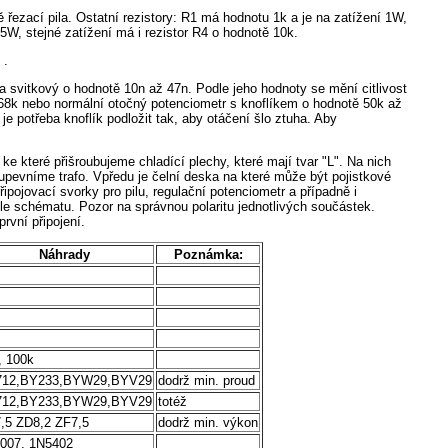
řezací pila. Ostatní rezistory: R1 má hodnotu 1k a je na zatížení 1W,
5W, stejné zatížení má i rezistor R4 o hodnotě 10k.
 .
a svitkový o hodnotě 10n až 47n. Podle jeho hodnoty se mění citlivost
 68k nebo normální otočný potenciometr s knoflíkem o hodnotě 50k až
e potřeba knoflík podložit tak, aby otáčení šlo ztuha. Aby
e které přišroubujeme chladící plechy, které mají tvar "L". Na nich
 upevníme trafo. Vpředu je čelní deska na které může být pojistkové
řipojovací svorky pro pilu, regulační potenciometr a případně i
e schématu. Pozor na správnou polaritu jednotlivých součástek.
rvní připojení.
Náhrady
Poznámka:
, 100k
12,BY233,BYW29,BYV29
dodrž min. proud
12,BY233,BYW29,BYV29
totéž
,5 ZD8,2 ZF7,5
dodrž min. výkon
007, 1N5402