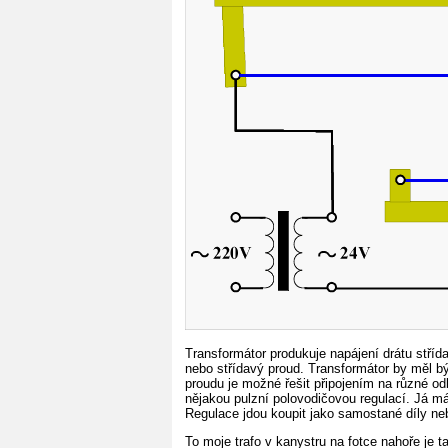
Transformátor produkuje napájení drátu stří
nebo střídavý proud. Transformátor by měl b
proudu je možné řešit připojením na různé od
nějakou pulzní polovodičovou regulací. Já má
Regulace jdou koupit jako samostané díly ne
To moje trafo v kanystru na fotce nahoře je t