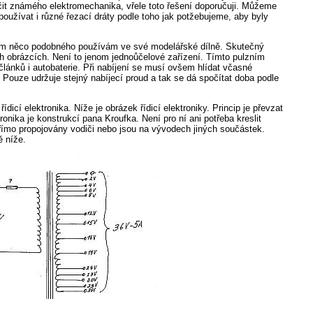
it známého elektromechanika, vřele toto řešení doporučuji. Můžeme
používat i různé řezací dráty podle toho jak potžebujeme, aby byly
Sám něco podobného používám ve své modelářské dílně. Skutečný
ch obrázcích. Není to jenom jednoůčelové zařízení. Tímto pulzním
y článků i autobaterie. Při nabíjení se musí ovšem hlídat včasné
Pouze udržuje stejný nabíjecí proud a tak se dá spočítat doba podle
icí elektronika. Níže je obrázek řídicí elektroniky. Princip je převzat
nika je konstrukcí pana Kroufka. Není pro ní ani potřeba kreslit
ímo propojovány vodiči nebo jsou na vývodech jiných součástek.
ě níže.