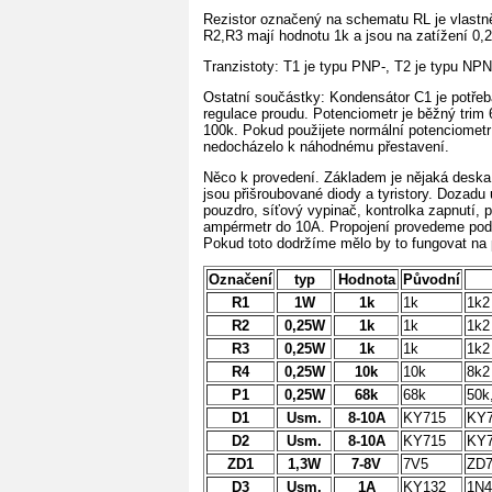
Rezistor označený na schematu RL je vlastně 
R2,R3 mají hodnotu 1k a jsou na zatížení 0,2
Tranzistoty: T1 je typu PNP-, T2 je typu NPN
Ostatní součástky: Kondensátor C1 je potřeb
regulace proudu. Potenciometr je běžný trim
100k. Pokud použijete normální potenciometr j
nedocházelo k náhodnému přestavení.
Něco k provedení. Základem je nějaká deska k
jsou přišroubované diody a tyristory. Dozadu
pouzdro, síťový vypinač, kontrolka zapnutí, p
ampérmetr do 10A. Propojení provedeme podl
Pokud toto dodržíme mělo by to fungovat na p
Označení
typ
Hodnota
Původní
R1
1W
1k
1k
1k2
R2
0,25W
1k
1k
1k2
R3
0,25W
1k
1k
1k2
R4
0,25W
10k
10k
8k2
P1
0,25W
68k
68k
50k
D1
Usm.
8-10A
KY715
KY7
D2
Usm.
8-10A
KY715
KY7
ZD1
1,3W
7-8V
7V5
ZD7
D3
Usm.
1A
KY132
1N4