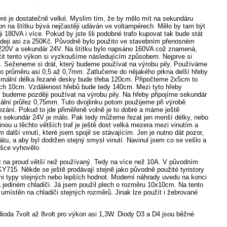
které je dostatečně velké. Myslím tím, že by mělo mít na sekundáru
on na štítku bývá nejčastěji udáván ve voltampérech. Mělo by tam být
180VA i více. Pokud by jste šli podobné trafo kupovat tak bude stát
odeji asi za 250Kč. Původně bylo použito ve stavebním přenosném
 220V a sekundár 24V. Na štítku bylo napsáno 160VA což znamená,
čit tento výkon si vyzkoušíme následujícím způsobem. Nejprve si
t. Seženeme si drát, který budeme používat na výrobu pily. Používáme
 o průměru asi 0,5 až 0,7mm. Zatlučeme do nějakého prkna delší hřeby
ximální délka řezané desky bude třeba 120cm. Připočteme 2x5cm to
ších 10cm. Vzdálenost hřebů bude tedy 140cm. Mezi tyto hřeby
 budeme později používat na výrobu pily. Na hřeby připojíme sekundár
mální průřez 0,75mm. Tuto dvojlinku potom použijeme při výrobě
zání. Pokud to jde přiměřeně volně je to dobré a máme ještě
že sekundár 24V je málo. Pak tedy můžeme řezat jen menší délky, nebo
nou u těchto větších traf je ještě dost velká mezera mezi vinutím a
m další vinutí, které jsem spojil se stávajícím. Jen je nutno dát pozor,
átu, a aby byl dodržen stejný smysl vinutí. Navinul jsem co se vešlo a
ušce vyhovělo.
t na proud větší než používaný. Tedy na více než 10A. V původním
Y715. Někde se ještě prodávají stejně jako původně použité tyristory
 typy stejných nebo lepších hodnot. Moderní náhrady uvedu na konci
jediném chladiči. Já jsem použil plech o rozměru 10x10cm. Na tento
je umístěn na chladiči stejných rozměrů. Jinak lze použít i žebrované
dioda 7volt až 8volt pro výkon asi 1,3W. Diody D3 a D4 jsou běžné