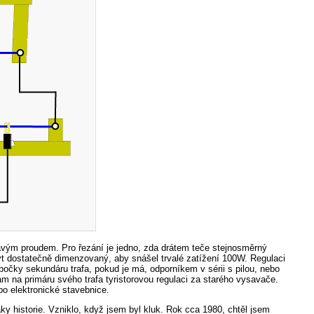
davým proudem. Pro řezání je jedno, zda drátem teče stejnosměrný
ýt dostatečně dimenzovaný, aby snášel trvalé zatížení 100W. Regulaci
bočky sekundáru trafa, pokud je má, odporníkem v sérii s pilou, nebo
m na primáru svého trafa tyristorovou regulaci za starého vysavače.
bo elektronické stavebnice.
aky historie. Vzniklo, když jsem byl kluk. Rok cca 1980, chtěl jsem