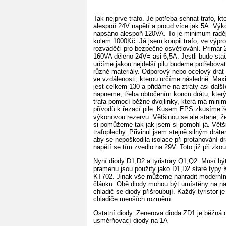
Tak nejprve trafo. Je potřeba sehnat trafo, 
alespoň 24V napětí a proud více jak 5A. Výk
napsáno alespoň 120VA. To je minimum raději 
kolem 1000Kč. Já jsem koupil trafo, ve výpr
rozvaděči pro bezpečné osvětlování. Primár
160VA děleno 24V= asi 6,5A. Jestli bude sta
určíme jakou nejdelší pilu budeme potřebova
různé materiály. Odporový nebo ocelový drát
ve vzdálenosti, kterou určíme následně. Ma
jest celkem 130 a přidáme na ztráty asi dal
napneme, třeba obtočením konců drátu, který
trafa pomocí běžné dvojlinky, která má mini
přívodů k řezací pile. Kusem EPS zkusíme ře
výkonovou rezervu. Většinou se ale stane, 
si pomůžeme tak jak jsem si pomohl já. Větši
trafoplechy. Přivinul jsem stejně silným dráte
aby se nepoškodila isolace při protahování dr
napětí se tím zvedlo na 29V. Toto již při zko
Nyní diody D1,D2 a tyristory Q1,Q2. Musí bý
pramenu jsou použity jako D1,D2 staré typy K
KT702. Jinak vše můžeme nahradit moderními
článku. Obě diody mohou být umístěny na na 
chladič se diody přišroubují. Každý tyristor 
chladiče menších rozměrů.
Ostatní diody. Zenerova dioda ZD1 je běžná 
usměrňovací diody na 1A