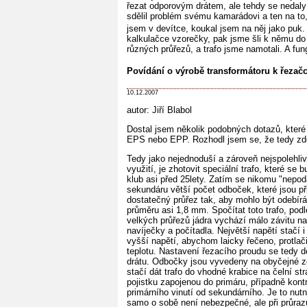
řezat odporovým drátem, ale tehdy se nedaly
sdělil problém svému kamarádovi a ten na to,
jsem v devítce, koukal jsem na něj jako puk
kalkulačce vzorečky, pak jsme šli k němu do
různých průřezů, a trafo jsme namotali. A fun
Povídání o výrobě transformátoru k řezač
10.12.2007
autor: Jiří Blabol
Dostal jsem několik podobných dotazů, které 
EPS nebo EPP. Rozhodl jsem se, že tedy zde
Tedy jako nejednoduší a zároveň nejspolehliv
využití, je zhotovit speciální trafo, které se
klub asi před 25lety. Zatím se nikomu "nepodař
sekundáru větší počet odboček, které jsou př
dostatečný průřez tak, aby mohlo být odebírá
průměru asi 1,8 mm. Spočítat toto trafo, po
velkých průřezů jádra vychází málo závitu na
navíječky a počítadla. Největší napětí stačí i
vyšší napětí, abychom laicky řečeno, protlač
teplotu. Nastavení řezacího proudu se tedy 
drátu. Odbočky jsou vyvedeny na obyčejné zd
stačí dát trafo do vhodné krabice na čelní st
pojistku zapojenou do primáru, případně kont
primárního vinutí od sekundárního. Je to nut
samo o sobě není nebezpečné, ale při průrazu