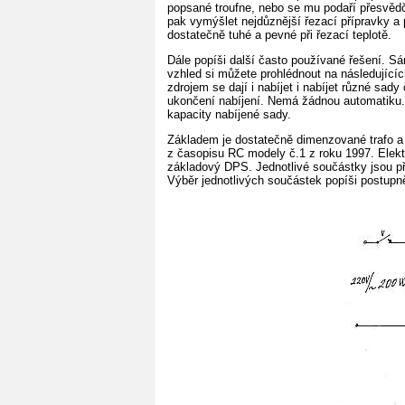
popsané troufne, nebo se mu podaří přesvědč
pak vymýšlet nejdůznější řezací přípravky a 
dostatečně tuhé a pevné při řezací teplotě.
Dále popíši další často používané řešení. 
vzhled si můžete prohlédnout na následující
zdrojem se dají i nabíjet i nabíjet různé sad
ukončení nabíjení. Nemá žádnou automatiku. 
kapacity nabíjené sady.
Základem je dostatečně dimenzované trafo a říd
z časopisu RC modely č.1 z roku 1997. Elektro
základový DPS. Jednotlivé součástky jsou př
Výběr jednotlivých součástek popíši postupn