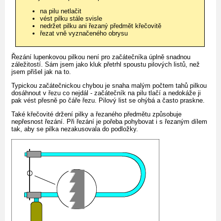
na pilu netlačit
vést pilku stále svisle
nedržet pilku ani řezaný předmět křečovitě
řezat vně vyznačeného obrysu
Řezání lupenkovou pilkou není pro začátečníka úplně snadnou
záležitostí. Sám jsem jako kluk přetrhl spoustu pilových listů, než
jsem přišel jak na to.
Typickou začátečnickou chybou je snaha malým počtem tahů pilkou
dosáhnout v řezu co nejdál - začátečník na pilu tlačí a nedokáže ji
pak vést přesně po čáře řezu. Pilový list se ohýbá a často praskne.
Také křečovité držení pilky a řezaného předmětu způsobuje
nepřesnost řezání. Při řezání je pořeba pohybovat i s řezaným dílem
tak, aby se pilka nezakusovala do podložky.