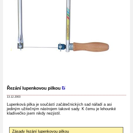
Řezání lupenkovou pilkou
13.12.2003
Lupenková pilka je součástí začátečnických sad nářadí a asi
jediným užitečným nástrojem takové sady. K čemu je lehounké
kladívečko jsem nikdy nezjistil.
Zásady řezání lupenkovou pilkou