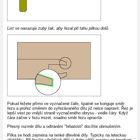
List se nasazuje zuby tak, aby řezal při tahu pilkou dolů.
Pokud řežete přímo ve vyznačené čáře, špatně se koriguje směr
řezu a prořez směrem do vyřezávaného dílu již nelze napravit. Řez je
lepší vést po vnější straně vyznačeného obrysu - vedle čáry. Když
čára začne v řezu mizet, snadno směr řezu opravíte.
Přesný rozměr dílu a odtranění "hrbatosti" docílíte obroušením.
Pilka se hodí zejména na tenké dřevěné díly. Typicky na leteckou
překližku. Při řezání silnějších dílů si dejte větší rezervu na broušení.