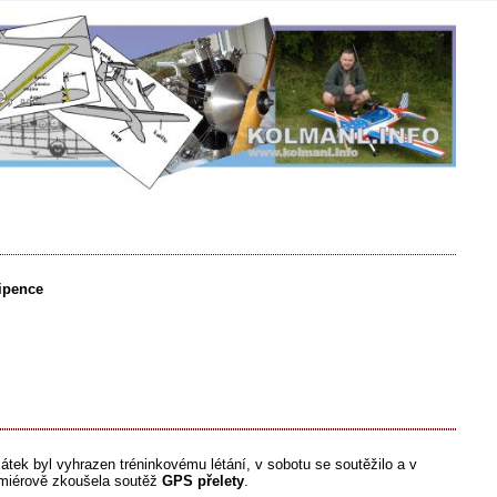
ipence
átek byl vyhrazen tréninkovému létání, v sobotu se soutěžilo a v
remiérově zkoušela soutěž
GPS přelety
.