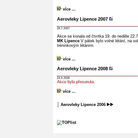
více ...
Aerovleky Lipence 2007
29.7.2007
Akce se konala od čtvrtka 19. do neděle 22.7.
MK Lipence
V pátek bylo volné létání, na s
tréninkovým létáním.
více ...
Aerovleky Lipence 2008
24.6.2008
Akce byla přesunuta.
více ...
│
Aerovleky Lipence 2006