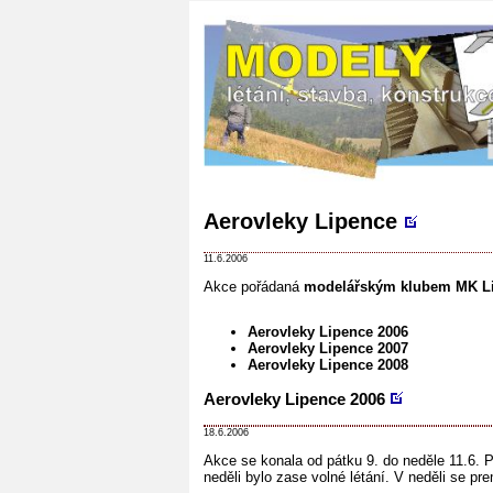
Aerovleky Lipence
11.6.2006
Akce pořádaná
modelářským klubem MK L
Aerovleky Lipence 2006
Aerovleky Lipence 2007
Aerovleky Lipence 2008
Aerovleky Lipence 2006
18.6.2006
Akce se konala od pátku 9. do neděle 11.6. P
neděli bylo zase volné létání. V neděli se p