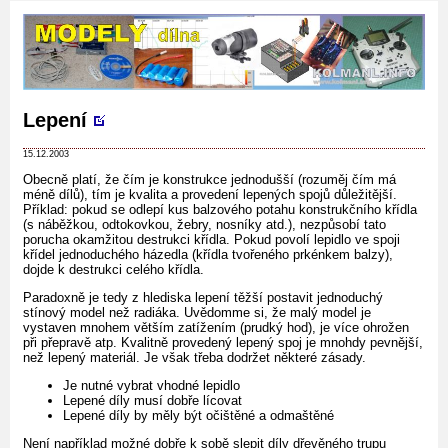
Lepení
15.12.2003
Obecně platí, že čím je konstrukce jednodušší (rozuměj čím má
méně dílů), tím je kvalita a provedení lepených spojů důležitější.
Příklad: pokud se odlepí kus balzového potahu konstrukčního křídla
(s náběžkou, odtokovkou, žebry, nosníky atd.), nezpůsobí tato
porucha okamžitou destrukci křídla. Pokud povolí lepidlo ve spoji
křídel jednoduchého házedla (křídla tvořeného prkénkem balzy),
dojde k destrukci celého křídla.
Paradoxně je tedy z hlediska lepení těžší postavit jednoduchý
stínový model než radiáka. Uvědomme si, že malý model je
vystaven mnohem větším zatížením (prudký hod), je více ohrožen
při přepravě atp. Kvalitně provedený lepený spoj je mnohdy pevnější,
než lepený materiál. Je však třeba dodržet některé zásady.
Je nutné vybrat vhodné lepidlo
Lepené díly musí dobře lícovat
Lepené díly by měly být očištěné a odmaštěné
Není například možné dobře k sobě slepit díly dřevěného trupu