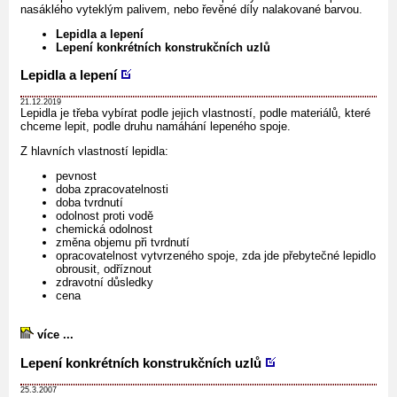
nasáklého vyteklým palivem, nebo řevěné díly nalakované barvou.
Lepidla a lepení
Lepení konkrétních konstrukčních uzlů
Lepidla a lepení
21.12.2019
Lepidla je třeba vybírat podle jejich vlastností, podle materiálů, které
chceme lepit, podle druhu namáhání lepeného spoje.
Z hlavních vlastností lepidla:
pevnost
doba zpracovatelnosti
doba tvrdnutí
odolnost proti vodě
chemická odolnost
změna objemu při tvrdnutí
opracovatelnost vytvrzeného spoje, zda jde přebytečné lepidlo
obrousit, odříznout
zdravotní důsledky
cena
více ...
Lepení konkrétních konstrukčních uzlů
25.3.2007