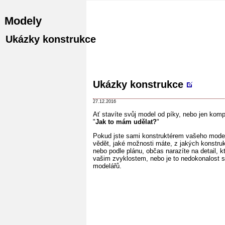
Modely
Ukázky konstrukce
Ukázky konstrukce
27.12.2016
Ať stavíte svůj model od píky, nebo jen komp
"
Jak to mám udělat?
"
Pokud jste sami konstruktérem vašeho modelu
vědět, jaké možnosti máte, z jakých konstru
nebo podle plánu, občas narazíte na detail, 
vašim zvyklostem, nebo je to nedokonalost s
modelářů.