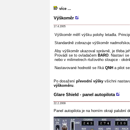
více ...
Výškoměr
17.4.2005
Výškoměr měří výšku polohy letadla. Princip
Standardně zobrazuje výškoměr nadmořskou
Aby výškoměr ukazoval správně, je třeba jeh
Provádí se to ovladačem
BARO
. Nastaví se
nebo v milimetrech rtuťového sloupce - oké
Nastavované hodnotě se říká
QNH
a pilot se
Po dosažení
převodní výšky
všichni nastavu
výškoměru
.
Glare Shield - panel autopilota
22.2.2009
Panel autopilota je na horním okraji palubní 