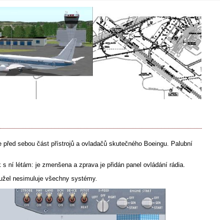
e před sebou část přístrojů a ovladačů skutečného Boeingu. Palubní
 s ní létám: je zmenšena a zprava je přidán panel ovládání rádia.
hužel nesimuluje všechny systémy.