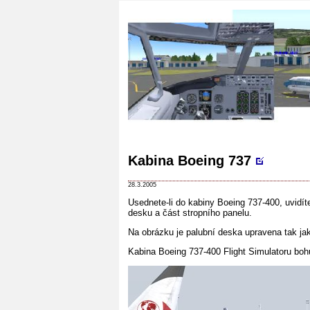
Kabina Boeing 737
28.3.2005
Usednete-li do kabiny Boeing 737-400, uvidít
desku a část stropního panelu.
Na obrázku je palubní deska upravena tak jak
Kabina Boeing 737-400 Flight Simulatoru bo