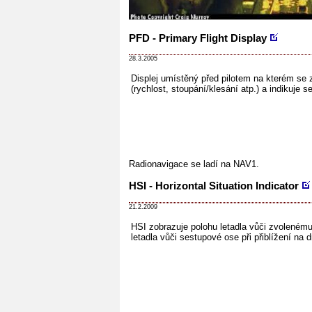
PFD - Primary Flight Display
28.3.2005
Displej umístěný před pilotem na kterém se 
(rychlost, stoupání/klesání atp.) a indikuje 
Radionavigace se ladí na NAV1.
HSI - Horizontal Situation Indicator
21.2.2009
HSI zobrazuje polohu letadla vůči zvoleném
letadla vůči sestupové ose při přiblížení na d