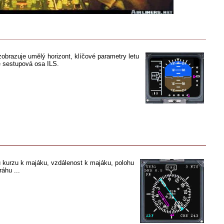
zobrazuje umělý horizont, klíčové parametry letu
se sestupová osa ILS.
u kurzu k majáku, vzdálenost k majáku, polohu
ráhu ...