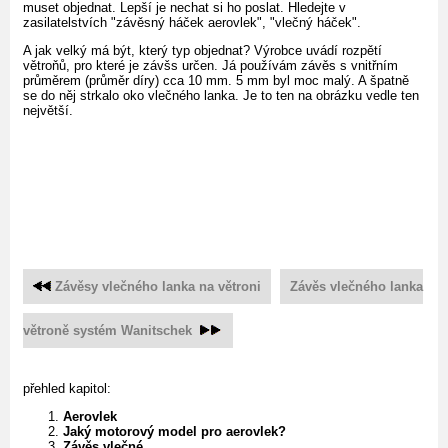
muset objednat. Lepší je nechat si ho poslat. Hledejte v
zasilatelstvích "závěsný háček aerovlek", "vlečný háček".
A jak velký má být, který typ objednat? Výrobce uvádí rozpětí
větroňů, pro které je závšs určen. Já používám závěs s vnitřním
průměrem (průměr díry) cca 10 mm. 5 mm byl moc malý. A špatně
se do něj strkalo oko vlečného lanka. Je to ten na obrázku vedle ten
největší.
Závěsy vlečného lanka na větroni
Závěs vlečného lanka
větroně systém Wanitschek
přehled kapitol:
Aerovlek
Jaký motorový model pro aerovlek?
Závěs vlečné