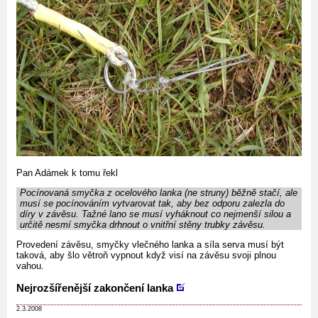
Pan Adámek k tomu řekl
Pocínovaná smyčka z ocelového lanka (ne struny) běžně stačí, ale
musí se pocínováním vytvarovat tak, aby bez odporu zalezla do
díry v závěsu. Tažné lano se musí vyháknout co nejmenší silou a
určitě nesmí smyčka drhnout o vnitřní stěny trubky závěsu.
Provedení závěsu, smyčky vlečného lanka a síla serva musí být
taková, aby šlo větroň vypnout když visí na závěsu svoji plnou
vahou.
Nejrozšířenější zakončení lanka
2.3.2008