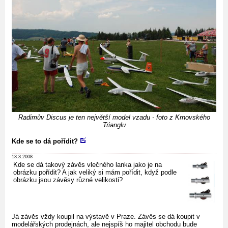
Radimův Discus je ten největší model vzadu - foto z Krnovského
Trianglu
Kde se to dá pořídit?
13.3.2008
Kde se dá takový závěs vlečného lanka jako je na
obrázku pořídit? A jak veliký si mám pořídit, když podle
obrázku jsou závěsy různé velikosti?
Já závěs vždy koupil na výstavě v Praze. Závěs se dá koupit v
modelářských prodejnách, ale nejspíš ho majitel obchodu bude