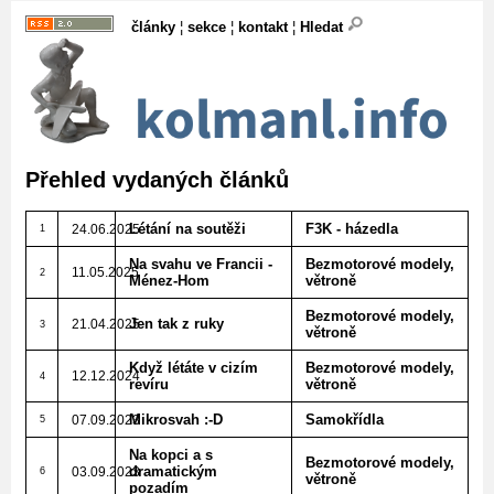
články
¦
sekce
¦
kontakt
¦
Hledat
Přehled vydaných článků
Létání na soutěži
F3K - házedla
24.06.2025
1
Na svahu ve Francii -
Bezmotorové modely,
11.05.2025
2
Ménez-Hom
větroně
Bezmotorové modely,
Jen tak z ruky
21.04.2025
3
větroně
Když létáte v cizím
Bezmotorové modely,
12.12.2024
4
revíru
větroně
Mikrosvah :-D
Samokřídla
07.09.2023
5
Na kopci a s
Bezmotorové modely,
dramatickým
03.09.2023
6
větroně
pozadím