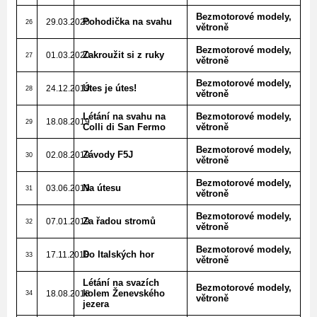
Bezmotorové modely,
Pohodička na svahu
29.03.2020
26
větroně
Bezmotorové modely,
Zakroužit si z ruky
01.03.2020
27
větroně
Bezmotorové modely,
Útes je útes!
24.12.2019
28
větroně
Létání na svahu na
Bezmotorové modely,
18.08.2019
29
Colli di San Fermo
větroně
Bezmotorové modely,
Závody F5J
02.08.2019
30
větroně
Bezmotorové modely,
Na útesu
03.06.2019
31
větroně
Bezmotorové modely,
Za řadou stromů
07.01.2019
32
větroně
Bezmotorové modely,
Do Italských hor
17.11.2018
33
větroně
Létání na svazích
Bezmotorové modely,
kolem Ženevského
18.08.2018
34
větroně
jezera