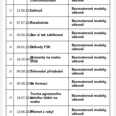
Chocomountain
větroně
Bezmotorové modely,
Lehouš
12.09.2021
17
větroně
Bezmotorové modely,
Parašutista
07.07.2021
18
větroně
Bezmotorové modely,
Jen si tak zablbnout
02.04.2021
19
větroně
Bezmotorové modely,
Odhody F3K
09.01.2021
20
větroně
Momenty na svahu
Bezmotorové modely,
16.10.2020
21
2018
větroně
Bezmotorové modely,
Trénování přistávání
06.09.2020
22
větroně
Bezmotorové modely,
Ve formaci
05.09.2020
23
větroně
Trocha agresivního
Bezmotorové modely,
ostrého létání na
18.07.2020
24
větroně
svahu
Bezmotorové modely,
Přemet z ruky!
13.06.2020
25
větroně