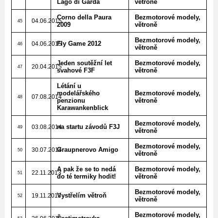
Lago di Garda
větroně
Corno della Paura
Bezmotorové modely,
04.06.2015
45
2009
větroně
Bezmotorové modely,
Fly Game 2012
04.06.2015
46
větroně
Jeden soutěžní let
Bezmotorové modely,
20.04.2015
47
svahové F3F
větroně
Létání u
modelářského
Bezmotorové modely,
07.08.2014
48
penzionu
větroně
Karawankenblick
Bezmotorové modely,
na startu závodů F3J
03.08.2014
49
větroně
Bezmotorové modely,
Graupnerovo Amigo
30.07.2014
50
větroně
A pak že se to nedá
Bezmotorové modely,
22.11.2013
51
do té termiky hodit!
větroně
Bezmotorové modely,
Vystřelím větroň
19.11.2013
52
větroně
Bezmotorové modely,