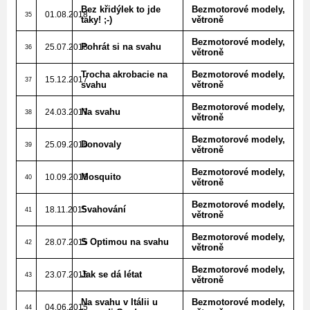
Bez křidýlek to jde
Bezmotorové modely,
01.08.2018
35
taky! ;-)
větroně
Bezmotorové modely,
Pohrát si na svahu
25.07.2018
36
větroně
Trocha akrobacie na
Bezmotorové modely,
15.12.2017
37
svahu
větroně
Bezmotorové modely,
Na svahu
24.03.2017
38
větroně
Bezmotorové modely,
Donovaly
25.09.2016
39
větroně
Bezmotorové modely,
Mosquito
10.09.2016
40
větroně
Bezmotorové modely,
Svahování
18.11.2015
41
větroně
Bezmotorové modely,
S Optimou na svahu
28.07.2015
42
větroně
Bezmotorové modely,
Jak se dá létat
23.07.2015
43
větroně
Na svahu v Itálii u
Bezmotorové modely,
04.06.2015
44