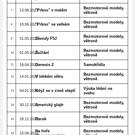
Bezmotorové modely,
"Prkno" v malém
13.08.2023
7
větroně
Bezmotorové modely,
"Prkno" ve velkém
10.06.2023
8
větroně
Bezmotorové modely,
Závody F5J
31.05.2023
9
větroně
Bezmotorové modely,
Žužlání
01.05.2023
10
větroně
Genesis 2
Samokřídla
16.04.2022
11
Bezmotorové modely,
V lehkém větru
14.01.2022
12
větroně
Výuka létání na
Když se v zimě oteplí
04.01.2022
13
svahu
Bezmotorové modely,
Americký glajtr
30.12.2021
14
větroně
Bezmotorové modely,
Racek
28.12.2021
15
větroně
Na hoře
Bezmotorové modely,
15.09.2021
16