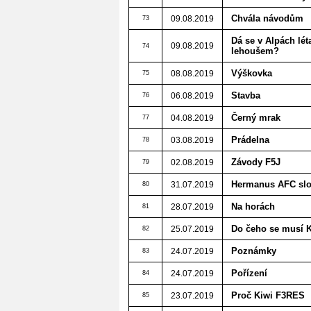
Chvála návodům
09.08.2019
73
Dá se v Alpách lét
09.08.2019
74
lehoušem?
Výškovka
08.08.2019
75
Stavba
06.08.2019
76
Černý mrak
04.08.2019
77
Prádelna
03.08.2019
78
Závody F5J
02.08.2019
79
Hermanus AFC slo
31.07.2019
80
Na horách
28.07.2019
81
Do čeho se musí K
25.07.2019
82
Poznámky
24.07.2019
83
Pořízení
24.07.2019
84
Proč Kiwi F3RES
23.07.2019
85