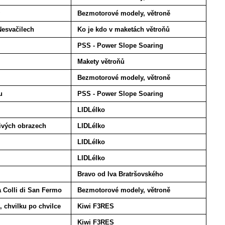
Bezmotorové modely, větroně
Nesvačilech
Ko je kdo v maketách větroňů
PSS - Power Slope Soaring
Makety větroňů
Bezmotorové modely, větroně
u
PSS - Power Slope Soaring
LIDLélko
ivých obrazech
LIDLélko
LIDLélko
LIDLélko
Bravo od Iva Bratršovského
a Colli di San Fermo
Bezmotorové modely, větroně
 chvilku po chvilce
Kiwi F3RES
Kiwi F3RES