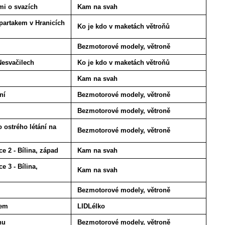
mi o svazích
Kam na svah
partakem v Hranicích
Ko je kdo v maketách větroňů
Bezmotorové modely, větroně
Nesvačilech
Ko je kdo v maketách větroňů
Kam na svah
ní
Bezmotorové modely, větroně
Bezmotorové modely, větroně
 ostrého létání na
Bezmotorové modely, větroně
e 2 - Bílina, západ
Kam na svah
 3 - Bílina,
Kam na svah
Bezmotorové modely, větroně
mem
LIDLélko
hu
Bezmotorové modely, větroně