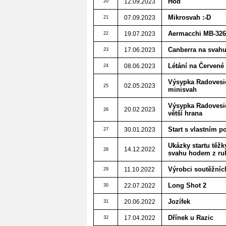
Hod
12.09.2023
20
Mikrosvah :-D
07.09.2023
21
Aermacchi MB-326 
19.07.2023
22
Canberra na svah
17.06.2023
23
Létání na Červené
08.06.2023
24
Výsypka Radovesice
02.05.2023
25
minisvah
Výsypka Radovesice
20.02.2023
26
větší hrana
Start s vlastním 
30.01.2023
27
Ukázky startu těž
14.12.2022
28
svahu hodem z ru
Výrobci soutěžníc
11.10.2022
29
Long Shot 2
22.07.2022
30
Jozífek
20.06.2022
31
Dřínek u Razic
17.04.2022
32