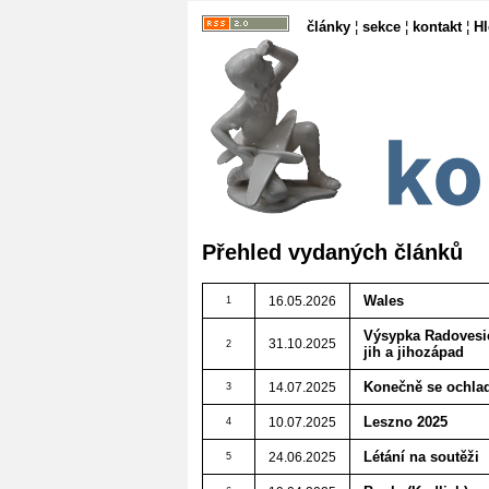
články
¦
sekce
¦
kontakt
¦
H
Přehled vydaných článků
Wales
16.05.2026
1
Výsypka Radovesice
31.10.2025
2
jih a jihozápad
Konečně se ochlad
14.07.2025
3
Leszno 2025
10.07.2025
4
Létání na soutěži
24.06.2025
5