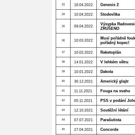
Genesis 2
16.04.2022
33
Stodevítka
10.04.2022
34
Výsypka Radovesice
09.04.2022
35
ZRUŠENO
Musí pořádně fouk
10.03.2022
36
pořádný kopec!
Raketoplán
10.02.2022
37
V lehkém větru
14.01.2022
38
Dakota
10.01.2022
39
Americký glajtr
30.12.2021
40
Fouga na svahu
11.11.2021
41
PSS v podání Joh
05.11.2021
42
Soutěžní létání
12.10.2021
43
Parašutista
07.07.2021
44
Concorde
27.04.2021
45