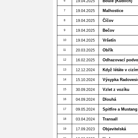
Boule (Kudlich)
19.04.2025
6
Malhostice
19.04.2025
7
Číčov
19.04.2025
8
Bečov
19.04.2025
9
Vršetín
19.04.2025
10
Obřík
20.03.2025
11
Odhazovací podv
16.02.2025
12
Když létáte v cizím
12.12.2024
13
Výsypka Radovesi
15.10.2024
14
Vzlet z vozíku
30.09.2024
15
Dlouhá
04.09.2024
16
Spitfire a Mustang
09.05.2024
17
Transall
03.04.2024
18
Objevitelská
17.09.2023
19