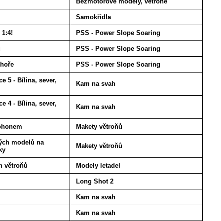
Bezmotorové modely, větroně
Samokřídla
1:4!
PSS - Power Slope Soaring
u
PSS - Power Slope Soaring
 hoře
PSS - Power Slope Soaring
 5 - Bílina, sever,
Kam na svah
 4 - Bílina, sever,
Kam na svah
pohonem
Makety větroňů
kých modelů na
Makety větroňů
ky
h větroňů
Modely letadel
Long Shot 2
Kam na svah
Kam na svah