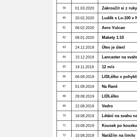
Zakroužit si z ruky
01.03.2020
59
Luděk s Lo-100 v 
20.02.2020
60
Avro Vulcan
06.02.2020
61
Makety 1:10
08.01.2020
62
Útes je útes!
24.12.2019
63
Lancaster na svah
15.12.2019
64
12 m/s
19.11.2019
65
LIDLélko v pohybl
06.09.2019
66
Na Rané
01.09.2019
67
LIDLélko
28.08.2019
68
Vedro
22.08.2019
69
Létání na svahu n
18.08.2019
70
Kousek po kousku,
10.08.2019
71
Narážím na limity
10.08.2019
72