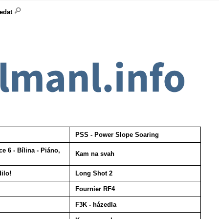
ledat
PSS - Power Slope Soaring
 6 - Bílina - Piáno,
Kam na svah
ilo!
Long Shot 2
Fournier RF4
F3K - házedla