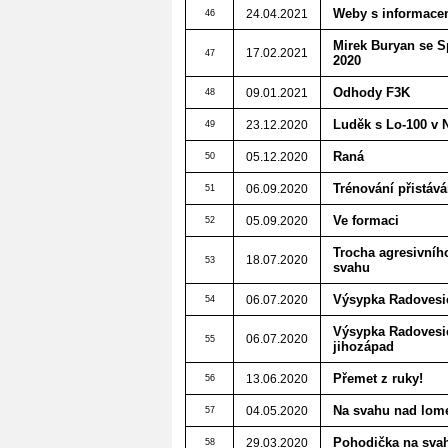
Weby s informace
24.04.2021
46
Mirek Buryan se S
17.02.2021
47
2020
Odhody F3K
09.01.2021
48
Luděk s Lo-100 v 
23.12.2020
49
Raná
05.12.2020
50
Trénování přistává
06.09.2020
51
Ve formaci
05.09.2020
52
Trocha agresivního
18.07.2020
53
svahu
Výsypka Radovesic
06.07.2020
54
Výsypka Radovesice
06.07.2020
55
jihozápad
Přemet z ruky!
13.06.2020
56
Na svahu nad lo
04.05.2020
57
Pohodička na sva
29.03.2020
58