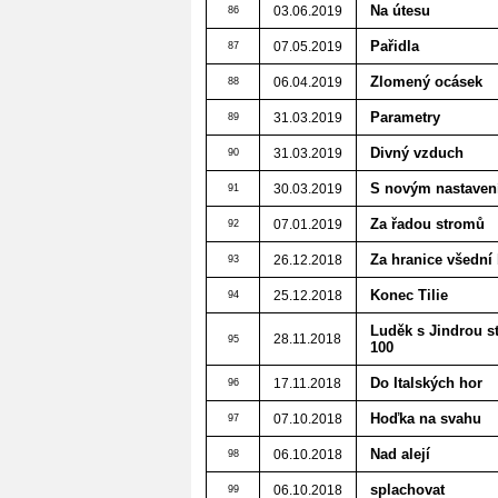
Na útesu
03.06.2019
86
Pařidla
07.05.2019
87
Zlomený ocásek
06.04.2019
88
Parametry
31.03.2019
89
Divný vzduch
31.03.2019
90
S novým nastaven
30.03.2019
91
Za řadou stromů
07.01.2019
92
Za hranice všední 
26.12.2018
93
Konec Tilie
25.12.2018
94
Luděk s Jindrou st
28.11.2018
95
100
Do Italských hor
17.11.2018
96
Hoďka na svahu
07.10.2018
97
Nad alejí
06.10.2018
98
splachovat
06.10.2018
99