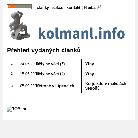
články
¦
sekce
¦
kontakt
¦
Hledat
Přehled vydaných článků
Děly se věci (3)
Viby
24.05.2010
1
Děly se věci (2)
Viby
15.05.2010
2
Ko je kdo v maketách
Větroně v Lipencích
05.09.2009
3
větroňů