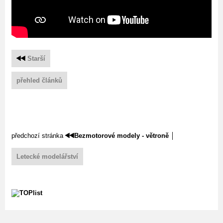
Starší
přehled článků
předchozí stránka
Bezmotorové modely - větroně
│
Letecké modelářství