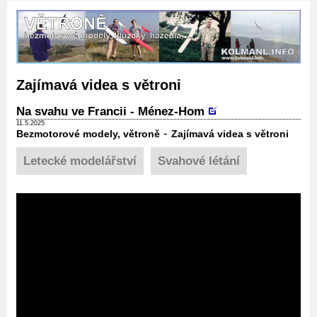
Zajímavá videa s větroni
Na svahu ve Francii - Ménez-Hom
11.5.2025
-
Bezmotorové modely, větroně
Zajímavá videa s větroni
Letecké modelářství
Svahové létání