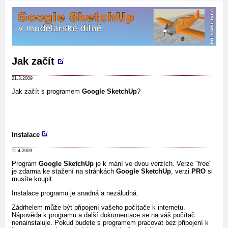
Jak začít
21.3.2009
Jak začít s programem
Google SketchUp
?
Instalace
11.4.2009
Program
Google SketchUp
je k mání ve dvou verzích. Verze "free"
je zdarma ke stažení na stránkách
Google SketchUp
, verzi
PRO
si
musíte koupit.
Instalace programu je snadná a nezáludná.
Zádrhelem může být připojení vašeho počítače k internetu.
Nápověda k programu a další dokumentace se na váš počítač
nenainstaluje. Pokud budete s programem pracovat bez připojení k