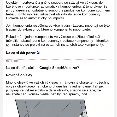
Objekty importované z jiného souboru se stávají ve výkresu, do
kterého je importujete, automaticky komponentou. Z toho plyne, že
při vytváření samostatného souboru s příslušnou komponentou, není
třeba v tomto výkresu sdružovat objekty do jedné komponenty.
Provede se to automaticky po importu.
Je-li komponenta rozdělena do více hladin - Layers, importují se tyto
hladiny do výkresu, do kterého komponentu importujete.
Pokud máte jednu komponentu ve výkrese použitou několikrát
(několik instancí jedné komponenty), editace komponenty - kterékoli
její instance se projeví na ostatních instancích této komponenty.
Na co si dát pozor
16.10.2009
Na co dát při práci se
Google SketchUp
pozor?
Rovinné objekty
Mnoho objektů ve vašich výkresech má rovinný charakter - všechny
obrysy objektu/geometrického útvaru leží v jedné rovině. Tak jak
přibývají ve výkrese další a další objekty, snadno se stane, že
navážete čáru kousek vedle, než byl ten správný bod.