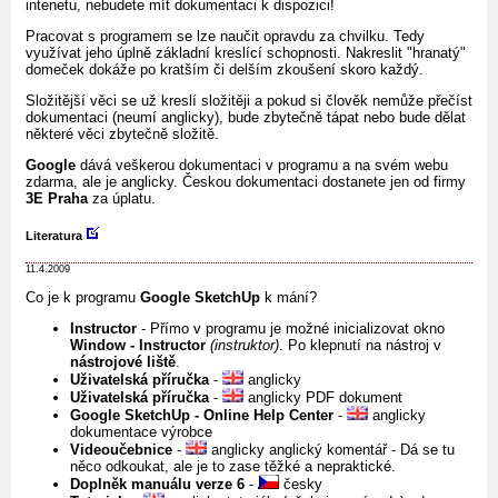
intenetu, nebudete mít dokumentaci k dispozici!
Pracovat s programem se lze naučit opravdu za chvilku. Tedy
využívat jeho úplně základní kreslící schopnosti. Nakreslit "hranatý"
domeček dokáže po kratším či delším zkoušení skoro každý.
Složitější věci se už kreslí složitěji a pokud si člověk nemůže přečíst
dokumentaci (neumí anglicky), bude zbytečně tápat nebo bude dělat
některé věci zbytečně složitě.
Google
dává veškerou dokumentaci v programu a na svém webu
zdarma, ale je anglicky. Českou dokumentaci dostanete jen od firmy
3E Praha
za úplatu.
Literatura
11.4.2009
Co je k programu
Google SketchUp
k mání?
Instructor
- Přímo v programu je možné inicializovat okno
Window - Instructor
(instruktor)
. Po klepnutí na nástroj v
nástrojové liště
.
Uživatelská příručka
-
anglicky
Uživatelská příručka
-
anglicky PDF dokument
Google SketchUp - Online Help Center
-
anglicky
dokumentace výrobce
Videoučebnice
-
anglicky anglický komentář - Dá se tu
něco odkoukat, ale je to zase těžké a nepraktické.
Doplněk manuálu verze 6
-
česky