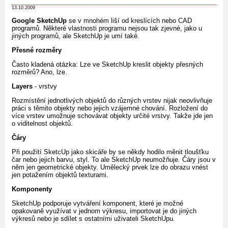
13.10.2009
Google SketchUp
se v mnohém liší od kreslících nebo CAD
programů. Některé vlastnosti programu nejsou tak zjevné, jako u
jiných programů, ale SketchUp je umí také.
Přesné rozměry
Často kladená otázka: Lze ve SketchUp kreslit objekty přesných
rozměrů? Ano, lze.
Layers
- vrstvy
Rozmístění jednotlivých objektů do různých vrstev nijak neovlivňuje
práci s těmito objekty nebo jejich vzájemné chování. Rozložení do
více vrstev umožnuje schovávat objekty určité vrstvy. Takže jde jen
o viditelnost objektů.
Čáry
Při použití SketcUp jako skicáře by se někdy hodilo měnit tloušťku
čar nebo jejich barvu, styl. To ale SketchUp neumožňuje. Čáry jsou v
něm jen geometrické objekty. Umělecký prvek lze do obrazu vnést
jen potažením objektů texturami.
Komponenty
SketchUp podporuje vytváření komponent, které je možné
opakovaně využívat v jednom výkresu, importovat je do jiných
výkresů nebo je sdílet s ostatními uživateli SketchUpu.