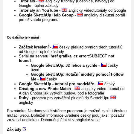
Tutorials
-
anglicky tutoriály (učebnice, návody) od
Google - úplné základy
Tutorialy an YouTube
-
anglicky videotutoriály od Google
Google SketchUp Help Group
-
anglicky diskuzní portál
pro uživatele programu
Co dalšího je k mání
Začátek kreslení
-
česky překlad prvních třech tutoriálů
od Google - úplné základy
Seriál na serveru
!href grafika_cz error:SUBJECT not
found!
:
Google SketchUp: 3D lehce a rychle
-
česky
úvod
Google SketchUp: Rotační modely pomocí Follow
Me
-
česky
Google SketchUp - tutorial pro modeláře
-
česky
Creating a new Photo Match
-
anglicky video tutoriál od
Aidan Chopra jak vytvořit budovu podle fotografie
Ruby
- program pro vytváření pluginů do SketchUpu
anglicky
Poznámka: Na domovské stránce programu je možné zvolit i českou
mutaci webu. Bohužel informace uváděné česky jsou jaksi "pozadu"
za verzí anglickou. Doporučuji číst si v anglické verzi.
Základy