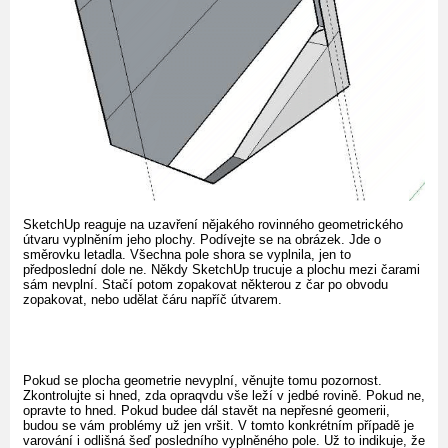
SketchUp reaguje na uzavření nějakého rovinného geometrického
útvaru vyplněním jeho plochy. Podívejte se na obrázek. Jde o
směrovku letadla. Všechna pole shora se vyplnila, jen to
předposlední dole ne. Někdy SketchUp trucuje a plochu mezi čarami
sám nevplní. Stačí potom zopakovat některou z čar po obvodu
zopakovat, nebo udělat čáru napříč útvarem.
Pokud se plocha geometrie nevyplní, věnujte tomu pozornost.
Zkontrolujte si hned, zda opraqvdu vše leží v jedbé rovině. Pokud ne,
opravte to hned. Pokud budee dál stavět na nepřesné geomerii,
budou se vám problémy už jen vršit. V tomto konkrétním případě je
varování i odlišná šeď posledního vyplněného pole. Už to indikuje, že