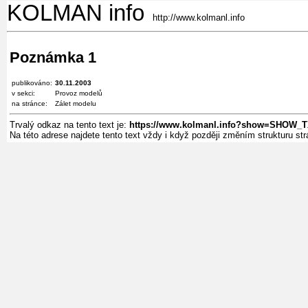
KOLMAN info
http://www.kolmanl.info
Poznámka 1
publikováno:
30.11.2003
v sekci:
Provoz modelů
na stránce:
Zálet modelu
Trvalý odkaz na tento text je:
https://www.kolmanl.info?show=SHOW_
Na této adrese najdete tento text vždy i když později změním strukturu s