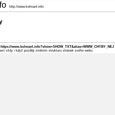
fo
http://www.kolmanl.info
y
:
https://www.kolmanl.info?show=SHOW_TXT&alias=WWW_CHYBY_NEJ
 text vždy i když později změním strukturu stránek svého webu.