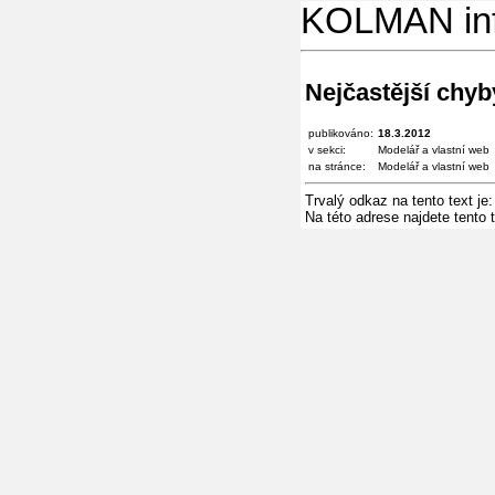
KOLMAN in
Nejčastější chyb
publikováno:
18.3.2012
v sekci:
Modelář a vlastní web
na stránce:
Modelář a vlastní web
Trvalý odkaz na tento text je
Na této adrese najdete tento