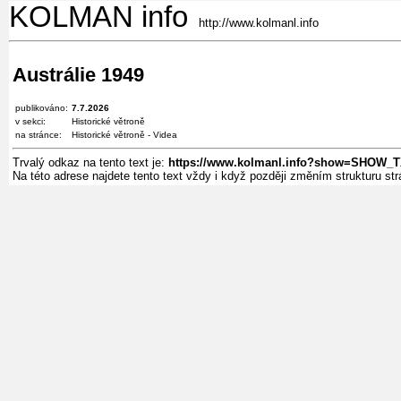
KOLMAN info
http://www.kolmanl.info
Austrálie 1949
publikováno:
7.7.2026
v sekci:
Historické větroně
na stránce:
Historické větroně - Videa
Trvalý odkaz na tento text je:
https://www.kolmanl.info?show=SHOW_T
Na této adrese najdete tento text vždy i když později změním strukturu s