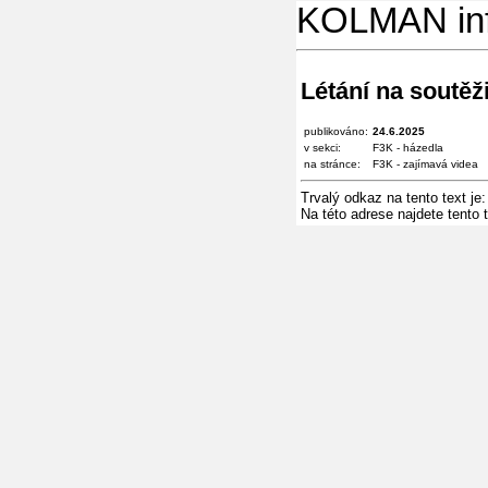
KOLMAN in
Létání na soutěž
publikováno:
24.6.2025
v sekci:
F3K - házedla
na stránce:
F3K - zajímavá videa
Trvalý odkaz na tento text je
Na této adrese najdete tento