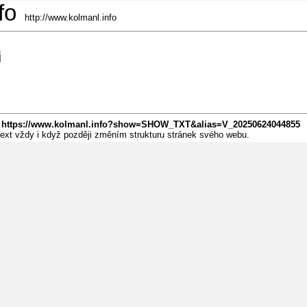
fo
http://www.kolmanl.info
i
:
https://www.kolmanl.info?show=SHOW_TXT&alias=V_20250624044855
 text vždy i když později změním strukturu stránek svého webu.