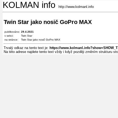
KOLMAN info
http://www.kolmanl.info
Twin Star jako nosič GoPro MAX
publikováno:
29.4.2021
v sekci:
Twin Star
na stránce:
Twin Star jako nosič GoPro MAX
Trvalý odkaz na tento text je:
https://www.kolmanl.info?show=SHOW
Na této adrese najdete tento text vždy i když později změním strukturu s