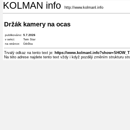
KOLMAN info
http://www.kolmanl.info
Držák kamery na ocas
publikováno:
5.7.2026
v sekci:
Twin Star
na stránce:
Údržba
Trvalý odkaz na tento text je:
https://www.kolmanl.info?show=SHOW_T
Na této adrese najdete tento text vždy i když později změním strukturu s