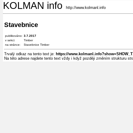
KOLMAN info
http://www.kolmanl.info
Stavebnice
publikováno:
3.7.2017
v sekci:
Timber
na stránce:
Stavebnice Timber
Trvalý odkaz na tento text je:
https://www.kolmanl.info?show=SHOW_
Na této adrese najdete tento text vždy i když později změním strukturu s